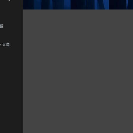
器
 #直