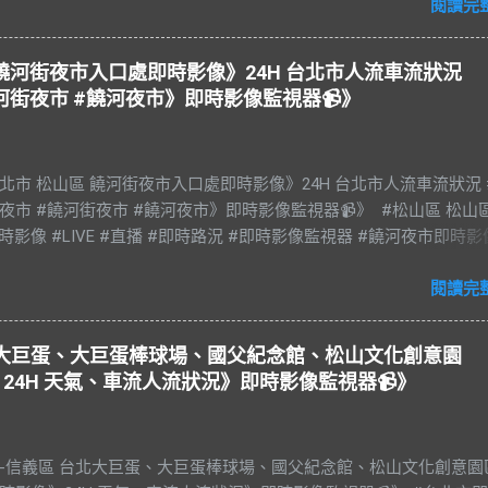
閱讀完
山區 饒河街夜市入口處即時影像》24H 台北市人流車流狀況
河街夜市 #饒河夜市》即時影像監視器📹》
e 台北市 松山區 饒河街夜市入口處即時影像》24H 台北市人流車流狀況 
夜市 #饒河街夜市 #饒河夜市》即時影像監視器📹》 #松山區 松山
時影像 #LIVE #直播 #即時路況 #即時影像監視器 #饒河夜市即時影
光夜市 #饒河街夜市 #饒河夜市 #臺北市 #台北市 #松山車站 #觀光
#松山慈祐宮 #台灣夜市 #夜市 #台北市即時影像 #JAZZ #JAZZY 
閱讀完
es #藍調 #R&B & #Soul #節奏藍調 #靈魂樂 #music #音樂 #放鬆 #
#BGM #RELAX #Taiwan #Live BGM Jazz & Blues 爵士樂和藍調 饒
台北大巨蛋、大巨蛋棒球場、國父紀念館、松山文化創意園
稱饒河街夜市、饒河夜市。位於台灣臺北市松山區饒河街，為臺北
24H 天氣、車流人流狀況》即時影像監視器📹》
市，也是臺灣繼華西街觀光夜市後第二座觀光夜市。 營業時間： 每
0–23:00 饒河街與松山車站一帶舊稱錫口，因基隆河水深、此區又臨河濱
，逐而成為基隆、宜蘭貨物運至臺北之轉運站，當時商賈雲集、舟
市-信義區 台北大巨蛋、大巨蛋棒球場、國父紀念館、松山文化創意園
時之盛。日治時期改名松山，後又因港岸河水淤樍，停泊船隻漸少