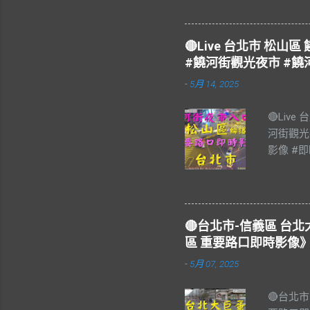
🔴Live 台北市 松
#饒河街觀光夜市 #饒
-
5月 14, 2025
🔴Liv
河街觀光
影像 #即
饒河街觀
#松山區 
樂 #Blu
#Live 
🔴台北市-信義區 
夜市，又
區 重要路口即時影像》
個觀光夜
-
5月 07, 2025
17:0
舟楫之便
🔴台北
輳，極一