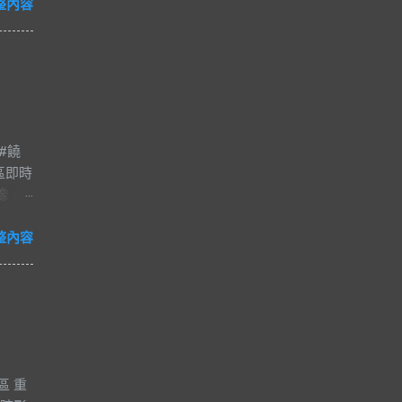
整內容
#饒
區即時
像 #
夜市
#爵士
整內容
減壓
河街觀光
市的一
日
，得
船輻
區 重
，再加