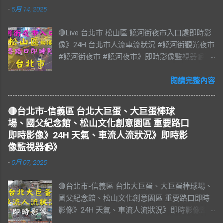
-
5月 14, 2025
🔴Live 台北市 松山區 饒河街夜市入口處即時影
像》24H 台北市人流車流狀況 #饒河街觀光夜市
#饒河街夜市 #饒河夜市》即時影像監視器📹》
#松山區 松山區即時影像 #即時影像 #LIVE #
直播 #即時路況 #即時影像監視器 #饒河夜市即
閱讀完整內容
時影像 #饒河街觀光夜市 #饒河街夜市 #饒河夜
市 #臺北市 #台北市 #松山車站 #觀光夜市 #松
🔴台北市-信義區 台北大巨蛋、大巨蛋棒球
山區 #松山慈祐宮 #台灣夜市 #夜市 #台北市即
場、國父紀念館、松山文化創意園區 重要路口
時影像 #JAZZ #JAZZY #爵士樂 #Blues #藍調
即時影像》24H 天氣、車流人流狀況》即時影
#R&B & #Soul #節奏藍調 #靈魂樂 #music #音
像監視器📹》
樂 #放鬆 #減壓 #Live #BGM #RELAX #Taiwan
-
5月 07, 2025
#Live BGM Jazz & Blues 爵士樂和藍調 饒河街
觀光夜市，又稱饒河街夜市、饒河夜市。位於
🔴台北市-信義區 台北大巨蛋、大巨蛋棒球場、
台灣臺北市松山區饒河街，為臺北市的一個觀
國父紀念館、松山文化創意園區 重要路口即時
光夜市，也是臺灣繼華西街觀光夜市後第二座
影像》24H 天氣、車流人流狀況》即時影像監
觀光夜市。 營業時間： 每日 17:00–23:00 饒河
視器📹》 #台北市即時影像 #信義區 #基隆路南