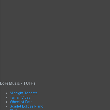
LoFi Music - TUI Hz
Midnight Toccata
Tainan Vibes
Wheel of Fate
Scarlet Eclipse Piano