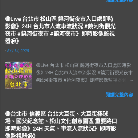
北市即時影像 #Taiwan #Taipei 影像資料來
源：台北市政府交通局 交通部公路局
🔴Live 台北市 松山區 饒河街夜市入口處即時
影像》24H 台北市人流車流狀況 #饒河街觀光
夜市 #饒河街夜市 #饒河夜市》即時影像監視
器📹》
-
5月 14, 2025
🔴Live 台北市 松山區 饒河街夜市入口處即時影
像》24H 台北市人流車流狀況 #饒河街觀光夜市
#饒河街夜市 #饒河夜市》即時影像監視器📹》
#松山區 松山區即時影像 #即時影像 #LIVE #
直播 #即時路況 #即時影像監視器 #饒河夜市即
閱讀完整內容
時影像 #饒河街觀光夜市 #饒河街夜市 #饒河夜
市 #臺北市 #台北市 #松山車站 #觀光夜市 #松
🔴台北市-信義區 台北大巨蛋、大巨蛋棒球
山區 #松山慈祐宮 #台灣夜市 #夜市 #台北市即
場、國父紀念館、松山文化創意園區 重要路口
時影像 #JAZZ #JAZZY #爵士樂 #Blues #藍調
即時影像》24H 天氣、車流人流狀況》即時影
#R&B & #Soul #節奏藍調 #靈魂樂 #music #音
像監視器📹》