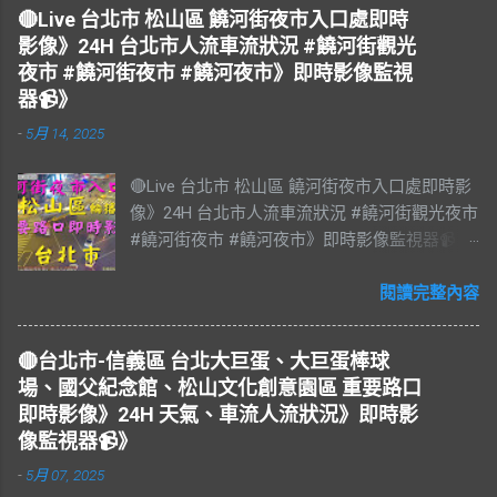
源：台北市政府交通局 交通部公路局
🔴Live 台北市 松山區 饒河街夜市入口處即時
影像》24H 台北市人流車流狀況 #饒河街觀光
夜市 #饒河街夜市 #饒河夜市》即時影像監視
器📹》
-
5月 14, 2025
🔴Live 台北市 松山區 饒河街夜市入口處即時影
像》24H 台北市人流車流狀況 #饒河街觀光夜市
#饒河街夜市 #饒河夜市》即時影像監視器📹》
#松山區 松山區即時影像 #即時影像 #LIVE #
直播 #即時路況 #即時影像監視器 #饒河夜市即
閱讀完整內容
時影像 #饒河街觀光夜市 #饒河街夜市 #饒河夜
市 #臺北市 #台北市 #松山車站 #觀光夜市 #松
🔴台北市-信義區 台北大巨蛋、大巨蛋棒球
山區 #松山慈祐宮 #台灣夜市 #夜市 #台北市即
場、國父紀念館、松山文化創意園區 重要路口
時影像 #JAZZ #JAZZY #爵士樂 #Blues #藍調
即時影像》24H 天氣、車流人流狀況》即時影
#R&B & #Soul #節奏藍調 #靈魂樂 #music #音
像監視器📹》
樂 #放鬆 #減壓 #Live #BGM #RELAX #Taiwan
-
5月 07, 2025
#Live BGM Jazz & Blues 爵士樂和藍調 饒河街