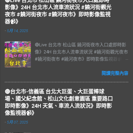
🔴Live 台北市 松山區 饒河街夜市入口處即時
影像》24H 台北市人流車流狀況 #饒河街觀光
夜市 #饒河街夜市 #饒河夜市》即時影像監視
器📹》
-
5月 14, 2025
🔴Live 台北市 松山區 饒河街夜市入口處即時影
像》24H 台北市人流車流狀況 #饒河街觀光夜市
#饒河街夜市 #饒河夜市》即時影像監視器📹》
#松山區 松山區即時影像 #即時影像 #LIVE #
直播 #即時路況 #即時影像監視器 #饒河夜市即
閱讀完整內容
時影像 #饒河街觀光夜市 #饒河街夜市 #饒河夜
市 #臺北市 #台北市 #松山車站 #觀光夜市 #松
🔴台北市-信義區 台北大巨蛋、大巨蛋棒球
山區 #松山慈祐宮 #台灣夜市 #夜市 #台北市即
場、國父紀念館、松山文化創意園區 重要路口
時影像 #JAZZ #JAZZY #爵士樂 #Blues #藍調
即時影像》24H 天氣、車流人流狀況》即時影
#R&B & #Soul #節奏藍調 #靈魂樂 #music #音
像監視器📹》
樂 #放鬆 #減壓 #Live #BGM #RELAX #Taiwan
-
5月 07, 2025
#Live BGM Jazz & Blues 爵士樂和藍調 饒河街
觀光夜市，又稱饒河街夜市、饒河夜市。位於