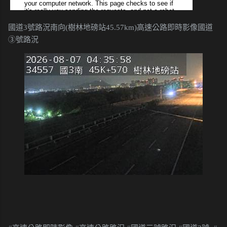
國道3號路況南向(樹林地磅站45.57km)高速公路即時影像國道
③號路況