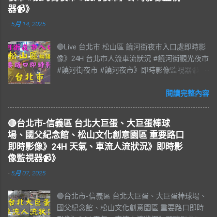
器📹》
-
5月 14, 2025
🔴Live 台北市 松山區 饒河街夜市入口處即時影
像》24H 台北市人流車流狀況 #饒河街觀光夜市
#饒河街夜市 #饒河夜市》即時影像監視器📹》
#松山區 松山區即時影像 #即時影像 #LIVE #
直播 #即時路況 #即時影像監視器 #饒河夜市即
閱讀完整內容
時影像 #饒河街觀光夜市 #饒河街夜市 #饒河夜
市 #臺北市 #台北市 #松山車站 #觀光夜市 #松
🔴台北市-信義區 台北大巨蛋、大巨蛋棒球
山區 #松山慈祐宮 #台灣夜市 #夜市 #台北市即
場、國父紀念館、松山文化創意園區 重要路口
時影像 #JAZZ #JAZZY #爵士樂 #Blues #藍調
即時影像》24H 天氣、車流人流狀況》即時影
#R&B & #Soul #節奏藍調 #靈魂樂 #music #音
像監視器📹》
樂 #放鬆 #減壓 #Live #BGM #RELAX #Taiwan
-
5月 07, 2025
#Live BGM Jazz & Blues 爵士樂和藍調 饒河街
觀光夜市，又稱饒河街夜市、饒河夜市。位於
🔴台北市-信義區 台北大巨蛋、大巨蛋棒球場、
台灣臺北市松山區饒河街，為臺北市的一個觀
國父紀念館、松山文化創意園區 重要路口即時
光夜市，也是臺灣繼華西街觀光夜市後第二座