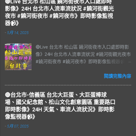
🔴Live 台北市 松山區 饒河街夜市入口處即時
影像》24H 台北市人流車流狀況 #饒河街觀光
夜市 #饒河街夜市 #饒河夜市》即時影像監視
器📹》
-
5月 14, 2025
🔴Live 台北市 松山區 饒河街夜市入口處即時影
像》24H 台北市人流車流狀況 #饒河街觀光夜市
#饒河街夜市 #饒河夜市》即時影像監視器📹》
#松山區 松山區即時影像 #即時影像 #LIVE #
直播 #即時路況 #即時影像監視器 #饒河夜市即
閱讀完整內容
時影像 #饒河街觀光夜市 #饒河街夜市 #饒河夜
市 #臺北市 #台北市 #松山車站 #觀光夜市 #松
🔴台北市-信義區 台北大巨蛋、大巨蛋棒球
山區 #松山慈祐宮 #台灣夜市 #夜市 #台北市即
場、國父紀念館、松山文化創意園區 重要路口
時影像 #JAZZ #JAZZY #爵士樂 #Blues #藍調
即時影像》24H 天氣、車流人流狀況》即時影
#R&B & #Soul #節奏藍調 #靈魂樂 #music #音
像監視器📹》
樂 #放鬆 #減壓 #Live #BGM #RELAX #Taiwan
-
5月 07, 2025
#Live BGM Jazz & Blues 爵士樂和藍調 饒河街
觀光夜市，又稱饒河街夜市、饒河夜市。位於