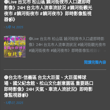
🔴Live 台北市 松山區 饒河街夜市入口處即時
影像》24H 台北市人流車流狀況 #饒河街觀光
夜市 #饒河街夜市 #饒河夜市》即時影像監視
器📹》
-
5月 14, 2025
🔴Live 台北市 松山區 饒河街夜市入口處即時影
像》24H 台北市人流車流狀況 #饒河街觀光夜市
#饒河街夜市 #饒河夜市》即時影像監視器📹》
#松山區 松山區即時影像 #即時影像 #LIVE #
直播 #即時路況 #即時影像監視器 #饒河夜市即
閱讀完整內容
時影像 #饒河街觀光夜市 #饒河街夜市 #饒河夜
市 #臺北市 #台北市 #松山車站 #觀光夜市 #松
🔴台北市-信義區 台北大巨蛋、大巨蛋棒球
山區 #松山慈祐宮 #台灣夜市 #夜市 #台北市即
場、國父紀念館、松山文化創意園區 重要路口
時影像 #JAZZ #JAZZY #爵士樂 #Blues #藍調
即時影像》24H 天氣、車流人流狀況》即時影
#R&B & #Soul #節奏藍調 #靈魂樂 #music #音
像監視器📹》
樂 #放鬆 #減壓 #Live #BGM #RELAX #Taiwan
-
5月 07, 2025
#Live BGM Jazz & Blues 爵士樂和藍調 饒河街
觀光夜市，又稱饒河街夜市、饒河夜市。位於