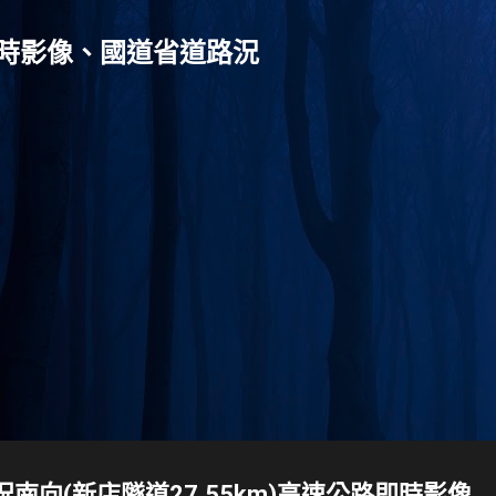
跳到主要內容
灣-即時影像、國道省道路況
號路況南向(新店隧道27.55km)高速公路即時影像