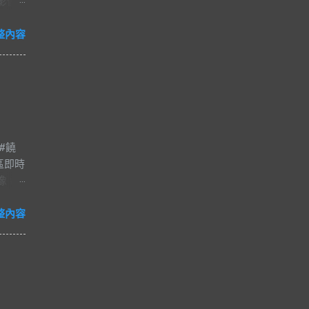
時影像
整內容
#饒
區即時
像 #
夜市
#爵士
整內容
減壓
河街觀光
市的一
日
，得