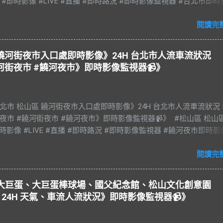
 #即時影像 #LIVE #直播 #即時路況 #即時影像監視器 #台北市即
an #Taipei 影像資料來源：台北市政府交通局 交通部公路局
閱讀完
山區 饒河街夜市入口處即時影像》24H 台北市人流車流狀況
河街夜市 #饒河夜市》即時影像監視器📹》
e 台北市 松山區 饒河街夜市入口處即時影像》24H 台北市人流車流狀況 
夜市 #饒河街夜市 #饒河夜市》即時影像監視器📹》 #松山區 松山
時影像 #LIVE #直播 #即時路況 #即時影像監視器 #饒河夜市即時影
光夜市 #饒河街夜市 #饒河夜市 #臺北市 #台北市 #松山車站 #觀光
#松山慈祐宮 #台灣夜市 #夜市 #台北市即時影像 #JAZZ #JAZZY 
閱讀完
es #藍調 #R&B & #Soul #節奏藍調 #靈魂樂 #music #音樂 #放鬆 #
#BGM #RELAX #Taiwan #Live BGM Jazz & Blues 爵士樂和藍調 饒
台北大巨蛋、大巨蛋棒球場、國父紀念館、松山文化創意園
稱饒河街夜市、饒河夜市。位於台灣臺北市松山區饒河街，為臺北
24H 天氣、車流人流狀況》即時影像監視器📹》
市，也是臺灣繼華西街觀光夜市後第二座觀光夜市。 營業時間： 每
0–23:00 饒河街與松山車站一帶舊稱錫口，因基隆河水深、此區又臨河濱