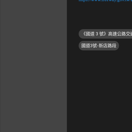
《國道 3 號》高速公路
國道3號-新店路段
留
言