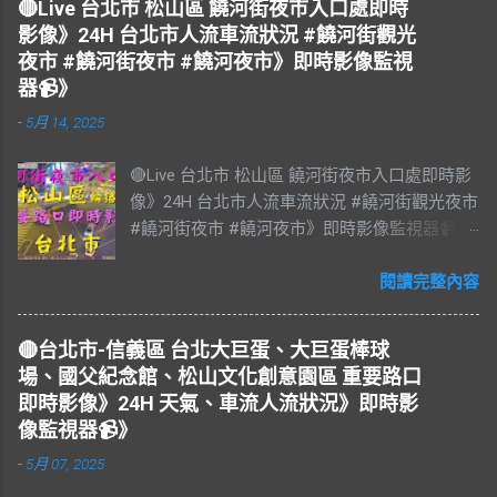
🔴Live 台北市 松山區 饒河街夜市入口處即時
影像》24H 台北市人流車流狀況 #饒河街觀光
夜市 #饒河街夜市 #饒河夜市》即時影像監視
器📹》
-
5月 14, 2025
🔴Live 台北市 松山區 饒河街夜市入口處即時影
像》24H 台北市人流車流狀況 #饒河街觀光夜市
#饒河街夜市 #饒河夜市》即時影像監視器📹》
#松山區 松山區即時影像 #即時影像 #LIVE #
直播 #即時路況 #即時影像監視器 #饒河夜市即
閱讀完整內容
時影像 #饒河街觀光夜市 #饒河街夜市 #饒河夜
市 #臺北市 #台北市 #松山車站 #觀光夜市 #松
🔴台北市-信義區 台北大巨蛋、大巨蛋棒球
山區 #松山慈祐宮 #台灣夜市 #夜市 #台北市即
場、國父紀念館、松山文化創意園區 重要路口
時影像 #JAZZ #JAZZY #爵士樂 #Blues #藍調
即時影像》24H 天氣、車流人流狀況》即時影
#R&B & #Soul #節奏藍調 #靈魂樂 #music #音
像監視器📹》
樂 #放鬆 #減壓 #Live #BGM #RELAX #Taiwan
-
5月 07, 2025
#Live BGM Jazz & Blues 爵士樂和藍調 饒河街
觀光夜市，又稱饒河街夜市、饒河夜市。位於