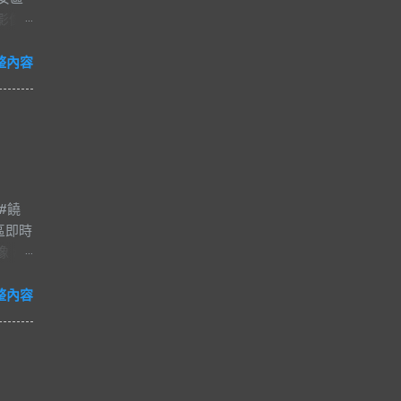
時影像
整內容
#饒
區即時
像 #
夜市
#爵士
整內容
減壓
河街觀光
市的一
日