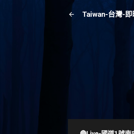
Taiwan-台
🔴Live-國道1號