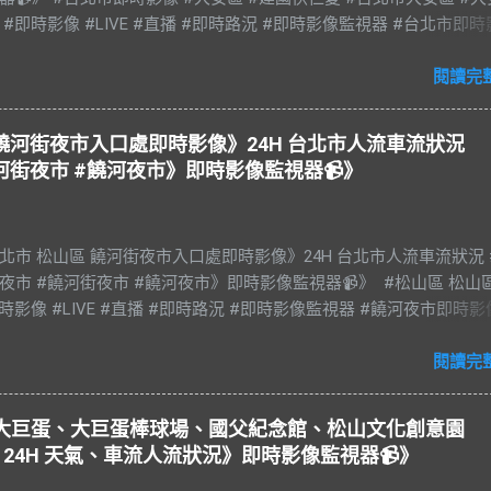
 #即時影像 #LIVE #直播 #即時路況 #即時影像監視器 #台北市即
an #Taipei 影像資料來源：台北市政府交通局 交通部公路局
閱讀完
山區 饒河街夜市入口處即時影像》24H 台北市人流車流狀況
河街夜市 #饒河夜市》即時影像監視器📹》
e 台北市 松山區 饒河街夜市入口處即時影像》24H 台北市人流車流狀況 
夜市 #饒河街夜市 #饒河夜市》即時影像監視器📹》 #松山區 松山
時影像 #LIVE #直播 #即時路況 #即時影像監視器 #饒河夜市即時影
光夜市 #饒河街夜市 #饒河夜市 #臺北市 #台北市 #松山車站 #觀光
#松山慈祐宮 #台灣夜市 #夜市 #台北市即時影像 #JAZZ #JAZZY 
閱讀完
es #藍調 #R&B & #Soul #節奏藍調 #靈魂樂 #music #音樂 #放鬆 #
#BGM #RELAX #Taiwan #Live BGM Jazz & Blues 爵士樂和藍調 饒
台北大巨蛋、大巨蛋棒球場、國父紀念館、松山文化創意園
稱饒河街夜市、饒河夜市。位於台灣臺北市松山區饒河街，為臺北
24H 天氣、車流人流狀況》即時影像監視器📹》
市，也是臺灣繼華西街觀光夜市後第二座觀光夜市。 營業時間： 每