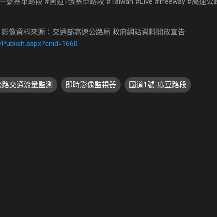
車路段 #國道1號塞車路段 #Taiwan #Live #freeway #高速
 影像資料來源：交通部高速公路局 政府網站資料開放宣告
/Publish.aspx?cnid=1660
速公路交通流量監測
即時影像監視器
國道1號-麻豆路段