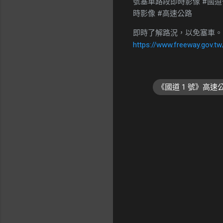
號塞車路段即時影像 #國道一號塞
時影像 #高速公路
即時了解路況，以免塞車。
https://www.freeway.gov.tw
《國道 1 號》高
留
言