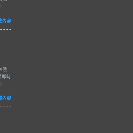
時影像
整內容
#饒
區即時
像 #
夜市
#爵士
整內容
減壓
河街觀光
市的一
日