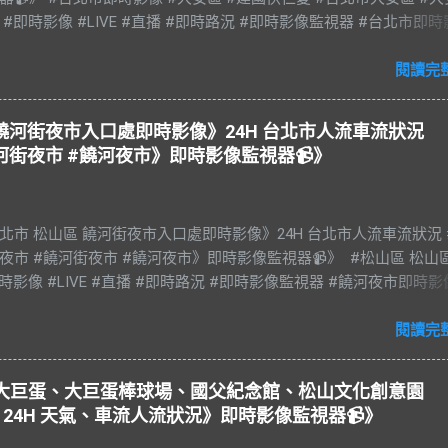
 #即時影像 #LIVE #直播 #即時路況 #即時影像監視器 #台北市即
an #Taipei 影像資料來源：台北市政府交通局 交通部公路局
閱讀完
山區 饒河街夜市入口處即時影像》24H 台北市人流車流狀況
河街夜市 #饒河夜市》即時影像監視器📹》
e 台北市 松山區 饒河街夜市入口處即時影像》24H 台北市人流車流狀況 
夜市 #饒河街夜市 #饒河夜市》即時影像監視器📹》 #松山區 松山
時影像 #LIVE #直播 #即時路況 #即時影像監視器 #饒河夜市即時影
光夜市 #饒河街夜市 #饒河夜市 #臺北市 #台北市 #松山車站 #觀光
#松山慈祐宮 #台灣夜市 #夜市 #台北市即時影像 #JAZZ #JAZZY 
閱讀完
es #藍調 #R&B & #Soul #節奏藍調 #靈魂樂 #music #音樂 #放鬆 #
#BGM #RELAX #Taiwan #Live BGM Jazz & Blues 爵士樂和藍調 饒
台北大巨蛋、大巨蛋棒球場、國父紀念館、松山文化創意園
稱饒河街夜市、饒河夜市。位於台灣臺北市松山區饒河街，為臺北
24H 天氣、車流人流狀況》即時影像監視器📹》
市，也是臺灣繼華西街觀光夜市後第二座觀光夜市。 營業時間： 每