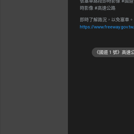
號塞車路段即時影像 #國道一號塞
時影像 #高速公路
即時了解路況，以免塞車。
https://www.freeway.gov.tw
《國道 1 號》高
留
言