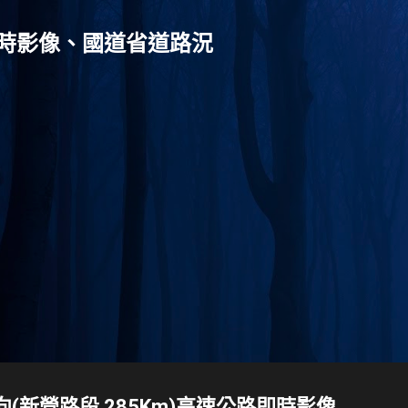
跳到主要內容
灣-即時影像、國道省道路況
號南向(新營路段 285Km)高速公路即時影像