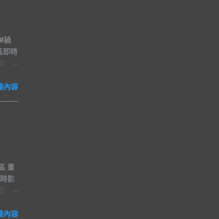
#饒
區即時
像 #
夜市
#爵士
整內容
減壓
河街觀光
市的一
日
，得
船輻
區 重
，再加
即時影
商家生
像
琳琅
i 影
還有民
-出入
整內容
重要地