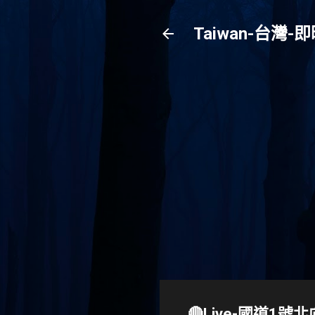
Taiwan-台
🔴Live-國道1號