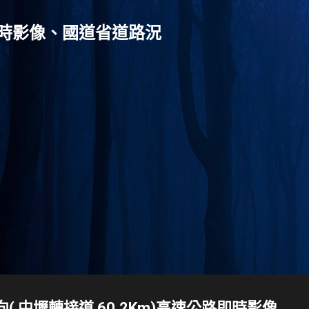
跳到主要內容
灣-即時影像、國道省道路況
北向( 中壢轉接道 60.2Km)高速公路即時影像