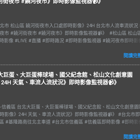
河街夜市 #饒河夜市》即時影像監視器📹》
e 台北市 松山區 饒河街夜市入口處即時影像》24H 台北市人流車流狀況 
夜市 #饒河街夜市 #饒河夜市》即時影像監視器📹》 #松山區 松山
時影像 #LIVE #直播 #即時路況 #即時影像監視器 #饒河夜市即時影
光夜市 #饒河街夜市 #饒河夜市 #臺北市 #台北市 #松山車站 #觀光
#松山慈祐宮 #台灣夜市 #夜市 #台北市即時影像 #JAZZ #JAZZY 
閱讀完
es #藍調 #R&B & #Soul #節奏藍調 #靈魂樂 #music #音樂 #放鬆 #
#BGM #RELAX #Taiwan #Live BGM Jazz & Blues 爵士樂和藍調 饒
台北大巨蛋、大巨蛋棒球場、國父紀念館、松山文化創意園
稱饒河街夜市、饒河夜市。位於台灣臺北市松山區饒河街，為臺北
24H 天氣、車流人流狀況》即時影像監視器📹》
市，也是臺灣繼華西街觀光夜市後第二座觀光夜市。 營業時間： 每
0–23:00 饒河街與松山車站一帶舊稱錫口，因基隆河水深、此區又臨河濱
，逐而成為基隆、宜蘭貨物運至臺北之轉運站，當時商賈雲集、舟
市-信義區 台北大巨蛋、大巨蛋棒球場、國父紀念館、松山文化創意園
時之盛。日治時期改名松山，後又因港岸河水淤樍，停泊船隻漸少
時影像》24H 天氣、車流人流狀況》即時影像監視器📹》 #台北市
拓寬後，饒河街成為次要道路，商業活動大減。政府為了改善當地
義區 #基隆路南往北主車道 #台北市信義區 #信義區即時影像 #即時影
1987年5月11日成立觀光夜市，為臺北市第二條觀光夜市。夜市內容
 #直播 #即時路況 #即時影像監視器 #台北市即時影像 #Taiwan #Taipe
了小吃外，各種日用百貨如服飾、皮鞋與金飾等亦物美價廉，此外
源：台北市政府交通局 交通部公路局 🔴忠孝光復-北捷國父紀念館站
閱讀完
演及土產展售等，到現在已經是外國觀光客夜晚來體驗臺灣小吃的