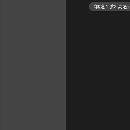
《國道 1 號》高
留
言