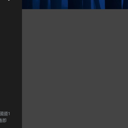
國道1
公路即