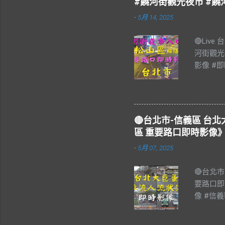
#饒河街觀光夜市 #饒
-
5月 14, 2025
🔴Liv
河街觀光
影像 #即
饒河街觀
#松山區 
樂 #Blu
#Live 
🔴台北市-信義區 
夜市，又
區 重要路口即時影像》
個觀光夜
-
5月 07, 2025
17:0
舟楫之便
🔴台北
輳，極一
要路口即
上八德路
像 #信
計，遂於
#LIVE
滿目，除
像資料來
俗技藝表