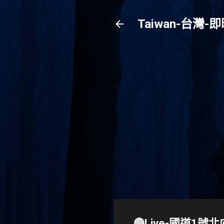
Taiwan-台
🔴Live-國道1號