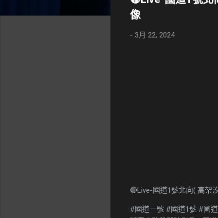
像
-
3月 22, 2024
🔴Live-國道1號北向( 高架
#國道一號 #國道1號 #國