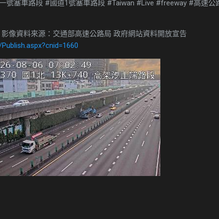
車路段 #國道1號塞車路段 #Taiwan #Live #freeway #高速
 影像資料來源：交通部高速公路局 政府網站資料開放宣告
/Publish.aspx?cnid=1660