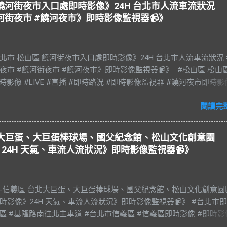
山區 饒河街夜市入口處即時影像》24H 台北市人流車流狀況
河街夜市 #饒河夜市》即時影像監視器📹》
e 台北市 松山區 饒河街夜市入口處即時影像》24H 台北市人流車流狀況 
夜市 #饒河街夜市 #饒河夜市》即時影像監視器📹》 #松山區 松山
時影像 #LIVE #直播 #即時路況 #即時影像監視器 #饒河夜市即時影
光夜市 #饒河街夜市 #饒河夜市 #臺北市 #台北市 #松山車站 #觀光
#松山慈祐宮 #台灣夜市 #夜市 #台北市即時影像 #JAZZ #JAZZY 
閱讀完
es #藍調 #R&B & #Soul #節奏藍調 #靈魂樂 #music #音樂 #放鬆 #
#BGM #RELAX #Taiwan #Live BGM Jazz & Blues 爵士樂和藍調 饒
台北大巨蛋、大巨蛋棒球場、國父紀念館、松山文化創意園
稱饒河街夜市、饒河夜市。位於台灣臺北市松山區饒河街，為臺北
24H 天氣、車流人流狀況》即時影像監視器📹》
市，也是臺灣繼華西街觀光夜市後第二座觀光夜市。 營業時間： 每
0–23:00 饒河街與松山車站一帶舊稱錫口，因基隆河水深、此區又臨河濱
，逐而成為基隆、宜蘭貨物運至臺北之轉運站，當時商賈雲集、舟
市-信義區 台北大巨蛋、大巨蛋棒球場、國父紀念館、松山文化創意園
時之盛。日治時期改名松山，後又因港岸河水淤樍，停泊船隻漸少
時影像》24H 天氣、車流人流狀況》即時影像監視器📹》 #台北市
拓寬後，饒河街成為次要道路，商業活動大減。政府為了改善當地
義區 #基隆路南往北主車道 #台北市信義區 #信義區即時影像 #即時影
1987年5月11日成立觀光夜市，為臺北市第二條觀光夜市。夜市內容
 #直播 #即時路況 #即時影像監視器 #台北市即時影像 #Taiwan #Taipe