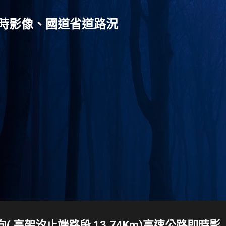
跳到主要內容
灣-即時影像、國道省道路況
北向( 高架汐止端路段 13.74Km)高速公路即時影