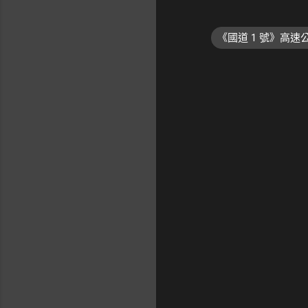
《國道 1 號》高
留
言