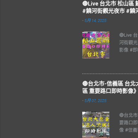
🔴Live 台北市 松
#饒河街觀光夜市 #饒
-
5月 14, 2025
🔴Liv
河街觀光
影像 #即
饒河街觀
#松山區 
樂 #Blu
#Live 
🔴台北市-信義區 
夜市，又
區 重要路口即時影像》
個觀光夜
-
5月 07, 2025
17:0
舟楫之便
🔴台北
輳，極一
要路口即
上八德路
像 #信
計，遂於
#LIVE