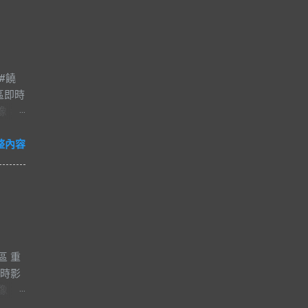
#饒
區即時
像 #
夜市
#爵士
整內容
減壓
河街觀光
市的一
日
，得
船輻
區 重
，再加
即時影
商家生
像
琳琅
i 影