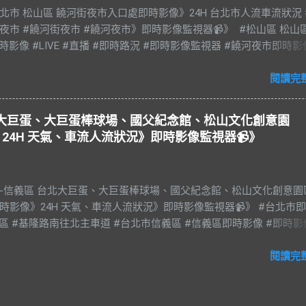
e 台北市 松山區 饒河街夜市入口處即時影像》24H 台北市人流車流狀況 
夜市 #饒河街夜市 #饒河夜市》即時影像監視器📹》 #松山區 松山
時影像 #LIVE #直播 #即時路況 #即時影像監視器 #饒河夜市即時影
光夜市 #饒河街夜市 #饒河夜市 #臺北市 #台北市 #松山車站 #觀光
#松山慈祐宮 #台灣夜市 #夜市 #台北市即時影像 #JAZZ #JAZZY 
閱讀完
es #藍調 #R&B & #Soul #節奏藍調 #靈魂樂 #music #音樂 #放鬆 #
#BGM #RELAX #Taiwan #Live BGM Jazz & Blues 爵士樂和藍調 饒
台北大巨蛋、大巨蛋棒球場、國父紀念館、松山文化創意園
稱饒河街夜市、饒河夜市。位於台灣臺北市松山區饒河街，為臺北
24H 天氣、車流人流狀況》即時影像監視器📹》
市，也是臺灣繼華西街觀光夜市後第二座觀光夜市。 營業時間： 每
0–23:00 饒河街與松山車站一帶舊稱錫口，因基隆河水深、此區又臨河濱
，逐而成為基隆、宜蘭貨物運至臺北之轉運站，當時商賈雲集、舟
市-信義區 台北大巨蛋、大巨蛋棒球場、國父紀念館、松山文化創意園
時之盛。日治時期改名松山，後又因港岸河水淤樍，停泊船隻漸少
時影像》24H 天氣、車流人流狀況》即時影像監視器📹》 #台北市
拓寬後，饒河街成為次要道路，商業活動大減。政府為了改善當地
義區 #基隆路南往北主車道 #台北市信義區 #信義區即時影像 #即時影
1987年5月11日成立觀光夜市，為臺北市第二條觀光夜市。夜市內容
 #直播 #即時路況 #即時影像監視器 #台北市即時影像 #Taiwan #Taipe
了小吃外，各種日用百貨如服飾、皮鞋與金飾等亦物美價廉，此外
源：台北市政府交通局 交通部公路局 🔴忠孝光復-北捷國父紀念館站
閱讀完
演及土產展售等，到現在已經是外國觀光客夜晚來體驗臺灣小吃的
菸廠路 市民大道5段14巷 🔴忠孝-延吉街口 🔴忠孝東路-逸仙路 FUBON
時了解路況，以免塞車。 影像資料來源：台北市政府交通局、維基百科
LS富邦悍將啦啦隊成員 李珠珢 潔米、慈妹、檸檬、丹丹、蓁蓁 秀秀
府網站資料開放宣告 https://www.thb.gov.tw/cp.aspx?n=439 
sy、Tiffany、奶昔 維心、Kesha、沁沁、卡洛琳、大頭 栗子、寶兒