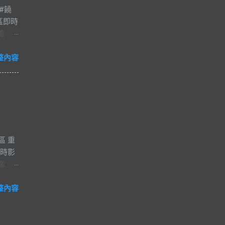
#饒
區即時
像 #
夜市
#爵士
整內容
減壓
河街觀光
市的一
日
，得
船輻
區 重
，再加
即時影
商家生
像
琳琅
i 影
還有民
-出入
整內容
重要地
 交
子、安
政府網站
、李雅