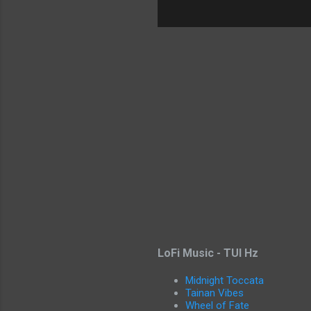
LoFi Music - TUI Hz
Midnight Toccata
Tainan Vibes
Wheel of Fate