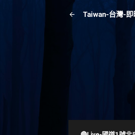
Taiwan-台
🔴Live-國道1號