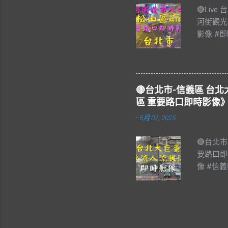
🔴Liv
河街觀光
影像 #即
饒河街觀
#松山區 
樂 #Blu
#Live 
🔴台北市-信義區 
夜市，又
區 重要路口即時影像》
個觀光夜
-
5月 07, 2025
17:0
舟楫之便
🔴台北
輳，極一
要路口即
上八德路
像 #信
計，遂於
#LIVE
滿目，除
像資料來
俗技藝表
口4 🔴
點。 即
ANGE
通部公路局政
娜、Jes