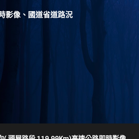
跳到主要內容
灣-即時影像、國道省道路況
北向( 頭屋路段 119.99Km)高速公路即時影像