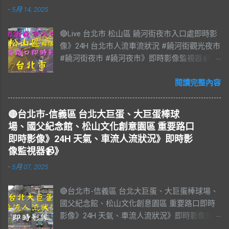
-
5月 14, 2025
🔴Live 台北市 松山區 饒河街夜市入口處即時影
像》24H 台北市人流車流狀況 #饒河街觀光夜市
#饒河街夜市 #饒河夜市》即時影像監視器📹》
#松山區 松山區即時影像 #即時影像 #LIVE #
直播 #即時路況 #即時影像監視器 #饒河夜市即
閱讀完整內容
時影像 #饒河街觀光夜市 #饒河街夜市 #饒河夜
市 #臺北市 #台北市 #松山車站 #觀光夜市 #松
🔴台北市-信義區 台北大巨蛋、大巨蛋棒球
山區 #松山慈祐宮 #台灣夜市 #夜市 #台北市即
場、國父紀念館、松山文化創意園區 重要路口
時影像 #JAZZ #JAZZY #爵士樂 #Blues #藍調
即時影像》24H 天氣、車流人流狀況》即時影
#R&B & #Soul #節奏藍調 #靈魂樂 #music #音
像監視器📹》
樂 #放鬆 #減壓 #Live #BGM #RELAX #Taiwan
-
5月 07, 2025
#Live BGM Jazz & Blues 爵士樂和藍調 饒河街
觀光夜市，又稱饒河街夜市、饒河夜市。位於
🔴台北市-信義區 台北大巨蛋、大巨蛋棒球場、
台灣臺北市松山區饒河街，為臺北市的一個觀
國父紀念館、松山文化創意園區 重要路口即時
光夜市，也是臺灣繼華西街觀光夜市後第二座
影像》24H 天氣、車流人流狀況》即時影像監
觀光夜市。 營業時間： 每日 17:00–23:00 饒河
視器📹》 #台北市即時影像 #信義區 #基隆路南