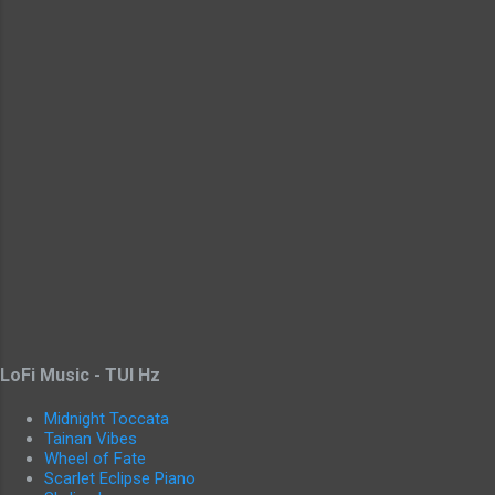
LoFi Music - TUI Hz
Midnight Toccata
Tainan Vibes
Wheel of Fate
Scarlet Eclipse Piano